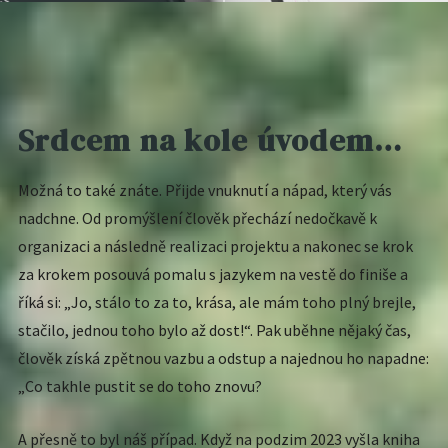
Srdcem na kole úvodem…
Možná to také znáte. Přijde vnuknutí a nápad, který vás
nadchne. Od promýšlení člověk přechází nedočkavě k
organizaci a následně realizaci projektu a nakonec se krok
za krokem posouvá pomalu s jazykem na vestě do finiše a
říká si: „Jo, stálo to za to, krása, ale mám toho plný brejle,
stačilo, jednou toho bylo až dost!“. Pak uběhne nějaký čas,
člověk získá zpětnou vazbu a odstup a najednou ho napadne:
„Co takhle pustit se do toho znovu?
A přesně to byl náš případ. Když na podzim 2023 vyšla kniha