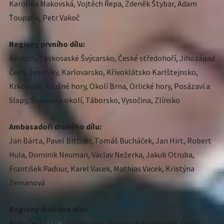
Karolína Makovská, Vojtěch Řepa, Zdeněk Štybar, Adam
Ťoupalík, Petr Vakoč
Regiony prvního dílu:
Beskydy, Českosaské Švýcarsko, České středohoří, Jihozápad
Čech, Jeseníky, Karlovarsko, Křivoklátsko Karlštejnsko,
Krkonoše, Krušné hory, Okolí Brna, Orlické hory, Posázaví a
Slapy, Šumava a okolí, Táborsko, Vysočina, Zlínsko
Ambasadoři druhého dílu:
Jan Bárta, Pavel Bittner, Tomáš Bucháček, Jan Hirt, Robert
Hula, Dominik Neuman, Václav Nežerka, Jakub Otruba,
František Paďour, Karel Vacek, Mathias Vacek, Kristýna
Zemanová
Regiony druhého dílu:
Brdy, Český ráj, Jižní Morava, Moravské Budějovice, Okolí