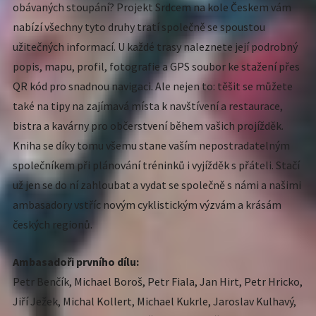
obávaných stoupání? Projekt Srdcem na kole Českem vám
nabízí všechny tyto druhy tratí společně se spoustou
užitečných informací. U každé trasy naleznete její podrobný
popis, mapu, profil, fotografie a GPS soubor ke stažení přes
QR kód pro snadnou navigaci. Ale nejen to: těšit se můžete
také na tipy na zajímavá místa k navštívení a restaurace,
bistra a kavárny pro občerstvení během vašich projížděk.
Kniha se díky tomu všemu stane vaším nepostradatelným
společníkem při plánování tréninků i vyjížděk s přáteli. Stačí
už jen se do ní zahloubat a vydat se společně s námi a našimi
ambasadory vstříc novým cyklistickým výzvám a krásám
českých regionů.
Ambasadoři prvního dílu:
Petr Benčík, Michael Boroš, Petr Fiala, Jan Hirt, Petr Hricko,
Jiří Ježek, Michal Kollert, Michael Kukrle, Jaroslav Kulhavý,