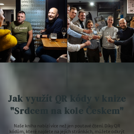
Jak využít QR kódy v knize
"Srdcem na kole Českem"
Naše kniha nabízí více než jen poutavé čtení. Díky QR
kódům, které najdete na jejích stránkách, můžete odkrýt