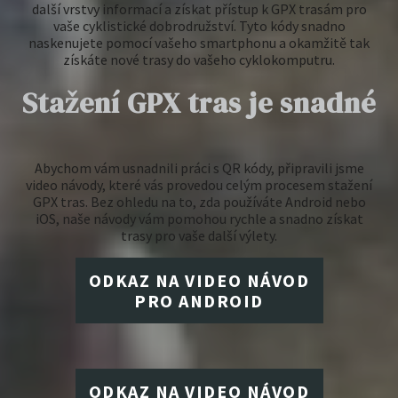
další vrstvy informací a získat přístup k GPX trasám pro
vaše cyklistické dobrodružství. Tyto kódy snadno
naskenujete pomocí vašeho smartphonu a okamžitě tak
získáte nové trasy do vašeho cyklokomputru.
Stažení GPX tras je snadné
Abychom vám usnadnili práci s QR kódy, připravili jsme
video návody, které vás provedou celým procesem stažení
GPX tras. Bez ohledu na to, zda používáte Android nebo
iOS, naše návody vám pomohou rychle a snadno získat
trasy pro vaše další výlety.
ODKAZ NA VIDEO NÁVOD
PRO ANDROID
ODKAZ NA VIDEO NÁVOD