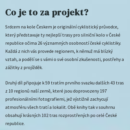
Co je to za projekt?
Srdcem na kole Českem je originální cyklistický průvodce,
který představuje ty nejlepší trasy pro silniční kolo v České
republice očima 26 významných osobností české cyklistiky.
Každá z nich vás provede regionem, k němuž má blízký
vztah, a podělí se s vámi o své osobní zkušenosti, postřehy a
zážitky z projížděk.
Druhý díl připojuje k 59 tratím prvního svazku dalších 43 tras
z 10 regionů naší země, které jsou doprovozeny 197
profesionálními fotografiemi, jež výstižně zachycují
atmosféru všech tratí a lokalit. Obě knihy tak v souhrnu
obsahují krásných 102 tras rozprostřených po celé České
republice.