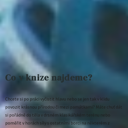
Co v knize najdeme?
Chcete si po práci vyčistit hlavu nebo se jen tak v klidu
povozit krásnou přírodou či mezi památkami? Máte chuť dát
si pořádně do těla v drsném klasikářském terénu nebo
poměřit v horách síly s ostatními borci na některém z