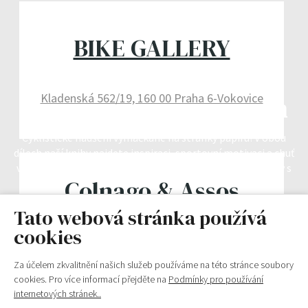
BIKE GALLERY
Kladenská 562/19, 160 00 Praha 6-Vokovice
Srdcem na kole Českem
Cyklistické nadšení vymačkané na stránky papíru! V obou
dílech naší knihy najdete inspiraci, sportovní motivaci a chuť
vyrazit do sedla, objevovat nová místa a sdílet své zážitky s
Colnago & Assos
ostatními.
ProShop Praha
Tato webová stránka používá
OBJEDNAT KNIHU
cookies
Kurta Konráda 9 190 00 Praha 9
Za účelem zkvalitnění našich služeb používáme na této stránce soubory
cookies. Pro více informací přejděte na
Podmínky pro používání
internetových stránek..