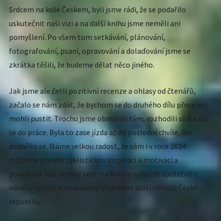
Srdcem na kole Českem, byli jsme rádi, že se podařilo
uskutečnit naši vizi a na další knihu jsme neměli ani
pomyšlení. Po všem tom setkávání, plánování,
fotografování, psaní, opravování a dolaďování jsme se
zkrátka těšili, že budeme dělat něco jiného.
Jak jsme ale četli pozitivní recenze a ohlasy od čtenářů,
začalo se nám zdát, že bychom se do druhého dílu přece jen
mohli pustit. Trochu jsme obměnili tým, rozhodili sítě a dali
se do práce. Byla to zase jízda až do poslední chvíle, ale
podařilo se. Máme velkou radost, že vám i v roce 2024
můžeme přinést cyklistickou inspiraci a motivaci a
povzbudit vás, abyste sedli na kolo a vydali se společně s
námi a našimi ambasadory objevovat další oblasti České
republiky.