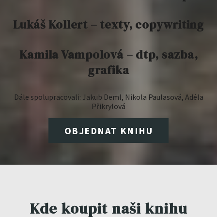
Lukáš Kollert – texty, copywriting
Kamila Vampolová – dtp, sazba,
grafika
Dále spolupracovali: Jakub Deml, Nikola Paulasová, Adéla
Přikrylová
OBJEDNAT KNIHU
Kde koupit naši knihu