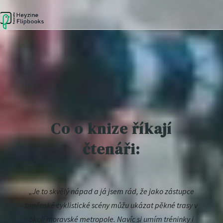
Co o knize říkají
čtenáři:
„Je to skvělý nápad a já jsem rád, že jako zástupce
brněnské cyklistické scény můžu ukázat pěkné trasy v
okolí moravské metropole. Navíc si umím tréninky i