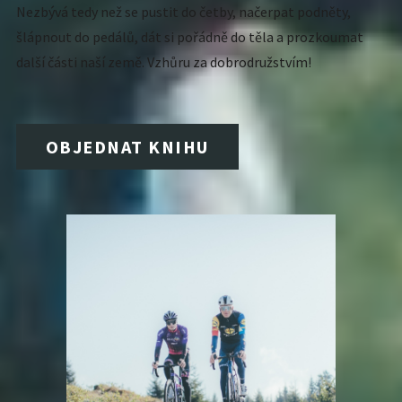
Nezbývá tedy než se pustit do četby, načerpat podněty,
šlápnout do pedálů, dát si pořádně do těla a prozkoumat
další části naší země. Vzhůru za dobrodružstvím!
OBJEDNAT KNIHU