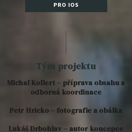
PRO IOS
Tým projektu
Michal Kollert – příprava obsahu a
odborná koordinace
Petr Hricko – fotografie a obálka
Lukáš Drbohlav – autor koncepce