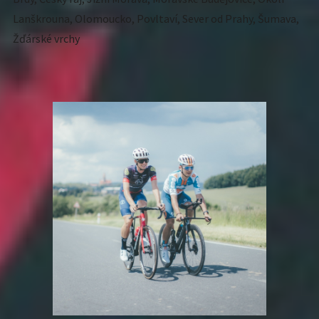
Lanškrouna, Olomoucko, Povltaví, Sever od Prahy, Šumava,
Žďárské vrchy