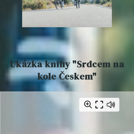
Ukázka knihy "Srdcem na
kole Českem"