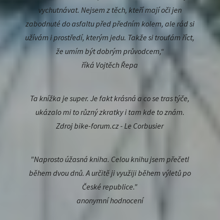
vychutnávat. Nejsem z těch, kteří mají oči jen
zabodnuté do asfaltu před předním kolem, ale rád si
užívám i prostředí, kterým jedu. Takže si troufám říct,
že umím být dobrým průvodcem,“
říká Vojtěch Řepa
Ta knížka je super. Je fakt krásná a co se tras týče,
ukázalo mi to různý zkratky i tam kde to znám.
Zdroj bike-forum.cz - Le Corbusier
"Naprosto úžasná kniha. Celou knihu jsem přečetl
během dvou dnů. A určitě ji využiji během výletů po
České republice."
anonymní hodnocení